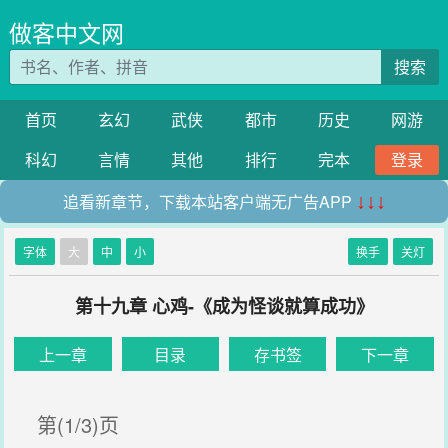
做客中文网
搜索
首页
玄幻
武侠
都市
历史
网游
科幻
言情
其他
排行
完本
登录
追看新章节，下载本站客户端无广告APP
↓↓↓
字体
大
中
小
换手
关灯
第十九章 心鸡-《成为怪谈就算成功》
上一章
目录
存书签
下一章
第(1/3)页