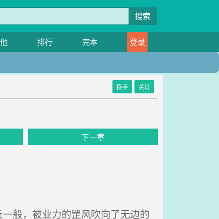
搜索
他
排行
完本
登录
换手
关灯
下一章
一般，被业力的罡风吹向了无边的