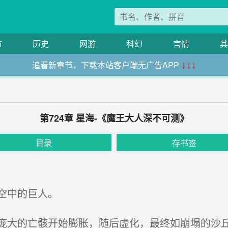
市
历史
网游
科幻
言情
其
追看新章节，下载本站客户端无广告APP
↓↓↓
第724章 星海-《魔王大人深不可测》
目录
存书签
空中的巨人。
大的亡骸开始膨胀，随后虚化，最终如崩塌的沙丘