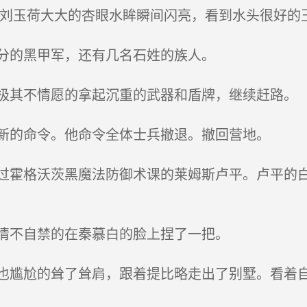
`”刘玉荷大大的杏眼水眸瞬间闪亮，看到水头很好的
分的黑甲军，还有几名石姓的族人。
其不情愿的拿起沉重的武器和盾牌，继续赶路。
新的命令。他命令全体士兵撤退。撤回营地。
霍格沃茨黑魔法防御术课的莱姆斯卢平。卢平的白
情不自禁的在秦慕白的脸上捏了一把。
尴尬的耸了耸肩，跟着提比略走出了别墅。看着自