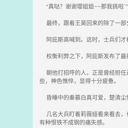
“真哒？谢谢璎姐姐~~那我挑啦
最终，跟着王昊回来的除了一部
阿庇斯高喊到。这时，士兵们才极
权衡利弊之下，阿庇斯发布了最
朝他打招呼的人，正是曾经担任过
些，神色憔悴，显得十分疲惫。
昏睡中的秦慕白真可爱，楚清尘
几名大兵盯着莉薇娅看来看去，也
有种恨铁不成钢的痛失感。