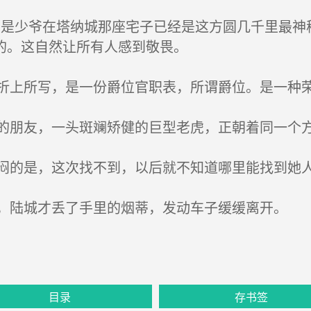
是少爷在塔纳城那座宅子已经是这方圆几千里最神
的。这自然让所有人感到敬畏。
上所写，是一份爵位官职表，所谓爵位。是一种
朋友，一头斑斓矫健的巨型老虎，正朝着同一个
的是，这次找不到，以后就不知道哪里能找到她
陆城才丢了手里的烟蒂，发动车子缓缓离开。
目录
存书签