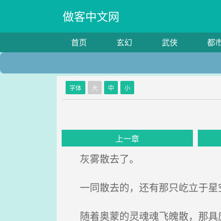
做客中文网
首页
玄幻
武侠
都
字体
大
中
小
上一章
灰雾散去了。
一同散去的，还有那只屹立于星
随着奥蒙的灵魂魂飞魄散，那具庞