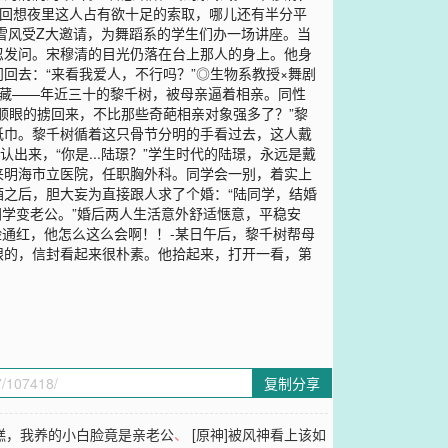
，回想夜里这人占有欲十足的索取，哪儿还有半分平
雪风受Z大邀请，为舞蹈系的学生们办一场讲座。当
忍发问。宋穆清的目光仍落在台上那人的身上。他身
回去：“来看我爱人，不行吗？”◎生物系教授×舞剧
收藏——年近三十的黎千树，被母亲逼着相亲。同性
顺眼的掳回来，不比那些奇葩相亲对象强多了？”黎
纸巾。黎千树循着这只骨节分明的手看过去，这人戴
来，“你是...陆璟？”学生时代的陆璟，永远是戴
来明海市立医院，任职胸外科。同学会一别，着实上
之后，胆大妄为直接跟人求了个婚：“陆同学，结婚
老同学变老公。”婚后两人生活意外舒适惬意，平稳安
脸通红，他怎么这么会啊！！-某日午后，黎千树帮母
眼的，信封看起来很朴素。他拾起来，打开一看，第
复制分享
糕，我养的小白脸竟是亲老公
、
[原神]被风神看上该如