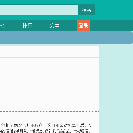
搜索
他
排行
完本
登录
。他相了两次亲并不顺利。这日相亲对象离开后，陆
清润的眼眸。“着急结婚？和我试试。”/宋穆清，