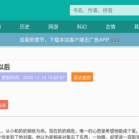
市
历史
网游
科幻
言情
其
追看新章节，下载本站客户端无广告APP
↓↓↓
以后
更新时间：2025-11-14 15:20:57
直达底部
阅读
人，从小和奶奶相依为命。现在奶奶病危，唯一的心愿是希望他能成个家
伐坐到了他对面。他以为是相亲对象忘了东西，一抬眼，却望进一双陌生的