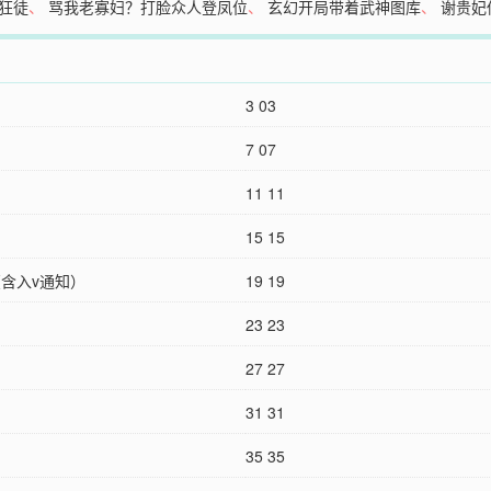
狂徒
、
骂我老寡妇？打脸众人登凤位
、
玄幻开局带着武神图库
、
谢贵妃
3 03
7 07
11 11
15 15
8（含入v通知）
19 19
23 23
27 27
31 31
35 35