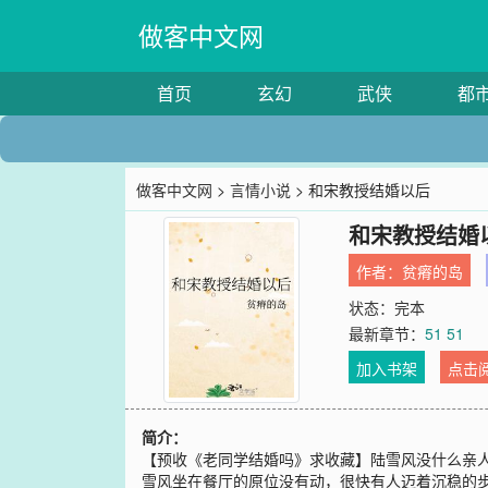
做客中文网
首页
玄幻
武侠
都
做客中文网
>
言情小说
> 和宋教授结婚以后
和宋教授结婚
作者：
贫瘠的岛
状态：完本
最新章节：
51 51
加入书架
点击
简介：
【预收《老同学结婚吗》求收藏】陆雪风没什么亲
雪风坐在餐厅的原位没有动，很快有人迈着沉稳的步