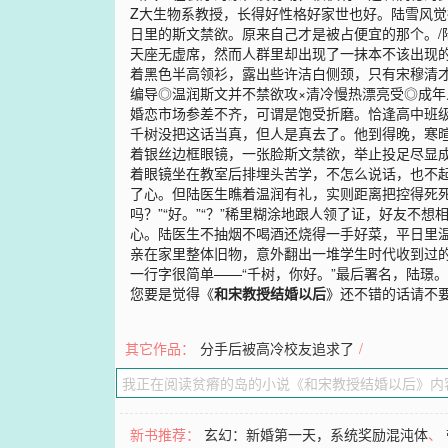
Z大生物系教授，长得好性格好家世也好。陆雪风
日里的斯文禁欲。原来自己才是被占便宜的那个。
天座无虚席，然而人群里却出现了一抹本不该出现
着黑色半高领衫，露出些许洁白侧颈，只有宋穆清才
编导◎温润斯文并不禁欲攻×清冷慢热漂亮受◎成
婚恋市场参差不齐，可谓是饱受折磨。恰逢高中班级
千树没把这话当真，但人是真去了。他到得晚，寒
着银丝边框眼镜，一张脸斯文禁欲，举止投足尽显成熟
着眼镜坐在教室后排埋头苦学，不怎么说话，也不
了心。但陆医生瞧着温润有礼，实则距离把控得死
吗？”“好。”“？”稀里糊涂地跟人领了证，好友不
心。陆医生不抽烟不喝酒还烧得一手好菜，平日里温
亲在家里整体旧物，意外翻出一堆学生时代收到过
一行字很简单——“千树，你好。”最后署名，陆璟。
您要是觉得《
和宋教授结婚以后
》还不错的话请不
其它作品：
分手后被高冷校友追求了
/
新书推荐：
玄幻：新婚第一天，系统奖励混沌体
、