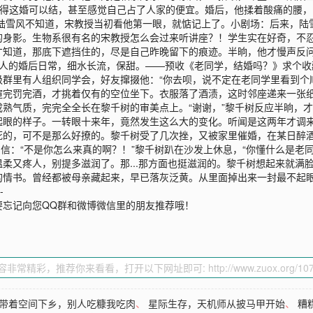
觉得这婚可以结，甚至感觉自己占了人家的便宜。婚后，他揉着酸痛的腰
/陆雪风不知道，宋教授当初看他第一眼，就惦记上了。小剧场：后来，陆
的身影。生物系很有名的宋教授怎么会过来听讲座？！学生实在好奇，不
知道，那底下遮挡住的，尽是自己昨晚留下的痕迹。半晌，他才慢声反问
年人的婚后日常，细水长流，保甜。——预收《老同学，结婚吗？》求个
群里有人组织同学会，好友撺掇他：“你去呗，说不定在老同学里看到个
暄完罚完酒，才挑着仅有的空位坐下。衣服落了酒渍，这时邻座递来一张
气质，完完全全长在黎千树的审美点上。“谢谢，”黎千树反应半晌，才认出
起眼的样子。一转眼十来年，竟然发生这么大的变化。听闻是这两年才调
死的，可不是那么好撩的。黎千树受了几次挫，又被家里催婚，在某日醉酒
想相信：“不是你怎么来真的啊？！”黎千树趴在沙发上休息，“你懂什么是
柔又疼人，别提多滋润了。那...那方面也挺滋润的。黎千树想起来就满
的情书。曾经都被母亲藏起来，早已落灰泛黄。从里面掉出来一封最不起
-
要忘记向您QQ群和微博微信里的朋友推荐哦！
带着空间下乡，别人吃糠我吃肉
、
星际生存，天机师从披马甲开始
、
糟