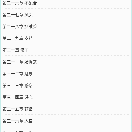
第二十六章 不配合
第二十七章 风头
第二十八章 撕破脸
第二十九章 支持
第三十章 添丁
第三十一章 始提亲
第三十二章 迹象
第三十三章 感谢
第三十四章 好心
第三十五章 预备
第三十六章 入宫