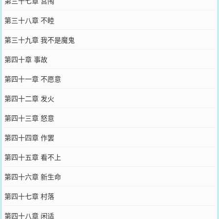
第三十七章 宫闱
第三十八章 不睦
第三十九章 我不是魔鬼
第四十章 事故
第四十一章 不愿意
第四十二章 发火
第四十三章 怒意
第四十四章 作罢
第四十五章 看不上
第四十六章 新生命
第四十七章 村落
第四十八章 闲适