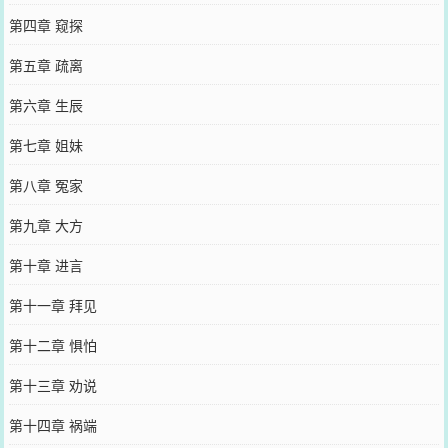
第四章 窥探
第五章 疏离
第六章 生辰
第七章 姐妹
第八章 冤家
第九章 大方
第十章 进言
第十一章 拜见
第十二章 惧怕
第十三章 劝说
第十四章 祸端