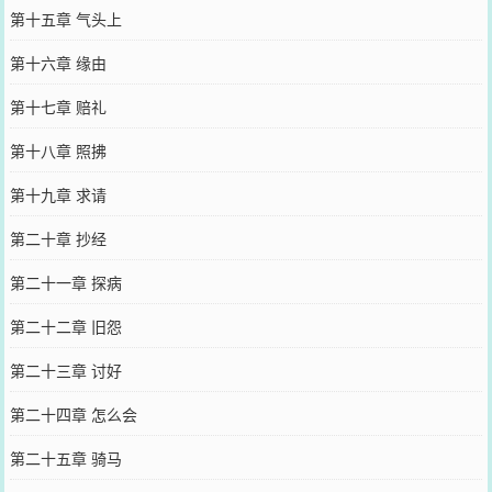
第十五章 气头上
第十六章 缘由
第十七章 赔礼
第十八章 照拂
第十九章 求请
第二十章 抄经
第二十一章 探病
第二十二章 旧怨
第二十三章 讨好
第二十四章 怎么会
第二十五章 骑马