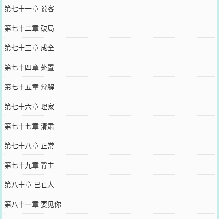
第七十一章 说客
第七十二章 破局
第七十三章 成全
第七十四章 处置
第七十五章 辩解
第七十六章 理家
第七十七章 清肃
第七十八章 正常
第七十九章 背主
第八十章 已亡人
第八十一章 要见你