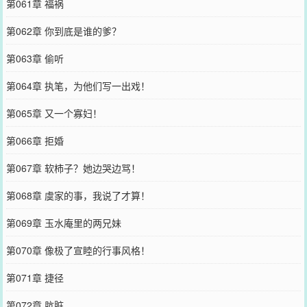
第061章 福祸
第062章 你到底是谁的爹？
第063章 偷听
第064章 执笔，为他们写一出戏！
第065章 又一个寡妇！
第066章 拒婚
第067章 软柿子？她边哭边骂！
第068章 虞家的事，我说了才算！
第069章 玉水庵里的两兄妹
第070章 像极了宣睦的行事风格！
第071章 捷径
第072章 肮脏