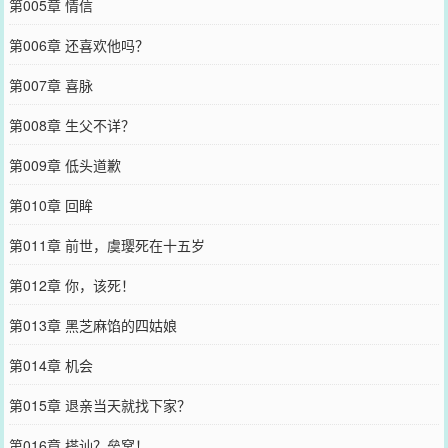
第005章 情信
第006章 还喜欢他吗？
第007章 喜脉
第008章 生父不详？
第009章 低头道歉
第010章 回眸
第011章 前世，虞璎死在十五岁
第012章 你，该死！
第013章 黑芝麻馅的四姑娘
第014章 机会
第015章 退亲当天就找下家？
第016章 搭讪？垒窝！