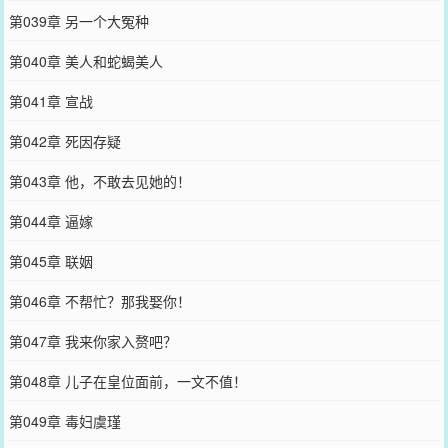
第039章 另一个大冤种
第040章 美人和蛇蝎美人
第041章 宣战
第042章 死因存疑
第043章 他，不敢去见她的！
第044章 逼嫁
第045章 联姻
第046章 不帮忙？那我娶你！
第047章 我来你家入赘吧？
第048章 儿子在皇位面前，一文不值！
第049章 毒妇虞瑾