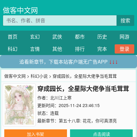
做客中文网
搜索
首页
玄幻
武侠
都市
历史
网游
科幻
言情
其他
排行
完本
登录
追看新章节，下载本站客户端无广告APP
↓↓↓
做客中文网
>
科幻小说
> 穿成园长，全星际大佬争当毛茸茸
穿成园长，全星际大佬争当毛茸茸
作者：
北川江上寒
更新时间：2025-11-24 23:46:15
状态：连载
最新章节：
第五十八章: 花花，你可真漂亮
加入书架
点击阅读