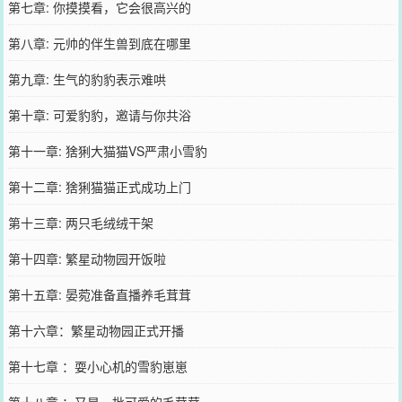
第七章: 你摸摸看，它会很高兴的
第八章: 元帅的伴生兽到底在哪里
第九章: 生气的豹豹表示难哄
第十章: 可爱豹豹，邀请与你共浴
第十一章: 猞猁大猫猫VS严肃小雪豹
第十二章: 猞猁猫猫正式成功上门
第十三章: 两只毛绒绒干架
第十四章: 繁星动物园开饭啦
第十五章: 晏菀准备直播养毛茸茸
第十六章：繁星动物园正式开播
第十七章 ：耍小心机的雪豹崽崽
第十八章 ：又是一批可爱的毛茸茸