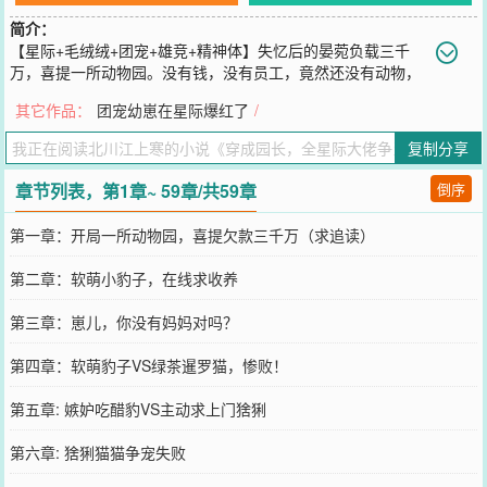
简介：
【星际+毛绒绒+团宠+雄竞+精神体】失忆后的晏菀负载三千
万，喜提一所动物园。没有钱，没有员工，竟然还没有动物，
……晏菀表示一切都要从头开始。没关系，动物们会主动找上门来。
其它作品：
团宠幼崽在星际爆红了
/
叼着尾巴的可爱雪豹，努力鼓掌的幼圆海豹，喜欢唱歌的小熊猫，每
天找人打架的虎子哥……这些可爱毛茸茸通通收入囊中。莫名其妙就
复制分享
被自家崽子们带飞的晏菀表示，这份工作并不好干，既当院长又兼饲
养员的她还要争当毛茸茸的调解员。一个没注意的功夫，两只毛茸茸
章节列表，第1章~ 59章/共59章
倒序
厮打在一块。失踪归来的元帅：“滚粗，菀菀是我老婆。”桀骜不逊的
联邦上将：“我看这可不一定，有本事打一架。”轰动全球的天王抱着
第一章：开局一所动物园，喜提欠款三千万（求追读）
被薅秃的白狐狸路过，“你们就是嫉妒人家手感好！”…………晏菀表
示我养的毛茸茸怎么一夜之间全变成了大佬，莫名其妙之间就被带飞
第二章：软萌小豹子，在线求收养
了。
您要是觉得《
穿成园长，全星际大佬争当毛茸茸
》还不错的话请不要
第三章：崽儿，你没有妈妈对吗？
忘记向您QQ群和微博微信里的朋友推荐哦！
第四章：软萌豹子VS绿茶暹罗猫，惨败！
第五章: 嫉妒吃醋豹VS主动求上门猞猁
第六章: 猞猁猫猫争宠失败