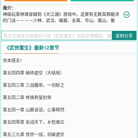
简介：
神级玩家林逸穿越到《大江湖》游戏中。这里有无数耳熟能详
的门派－－－－少林、武当、峨眉、全真、华山、嵩山、衡
山、恒山、泰山、桃花岛、明教、日月神教、青城......还有许多传说
中的绝世神功－－－－九阳真经、九阴真经、斗转星移、六脉神剑、
复制分享
凌波微步、太极神功、降龙十八掌、易筋经、北冥神功、八荒六合唯
我独尊功、独孤九剑、葵花宝典......此时正值朝廷微弱，江湖乱战的
《武侠重生》最新12章节
时代。为了守护自己珍视的东西
您要是觉得《
武侠重生
》还不错的话请不要忘记向您QQ群和微博微信
完本感言！
里的朋友推荐哦！
第五四四章 破碎虚空（大结局）
第五四三章 三战魔帝，一剑斩之
第五四二章 林逸称皇封帝
第五四一章 山巅谈话，心事释然
第五四零章 名动天下，乡愁难忘
第五三九章 惊世一战，剑破虚空