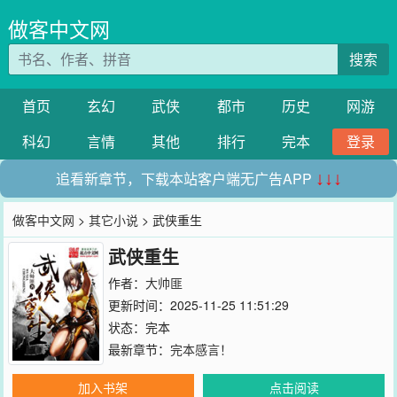
做客中文网
搜索
首页
玄幻
武侠
都市
历史
网游
科幻
言情
其他
排行
完本
登录
追看新章节，下载本站客户端无广告APP
↓↓↓
做客中文网
>
其它小说
> 武侠重生
武侠重生
作者：
大帅匪
更新时间：2025-11-25 11:51:29
状态：完本
最新章节：
完本感言！
加入书架
点击阅读