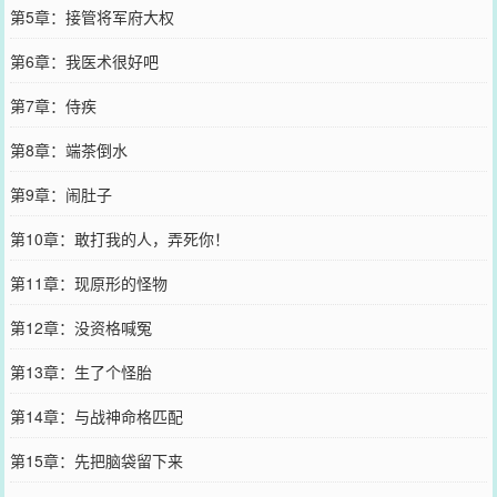
第5章：接管将军府大权
第6章：我医术很好吧
第7章：侍疾
第8章：端茶倒水
第9章：闹肚子
第10章：敢打我的人，弄死你！
第11章：现原形的怪物
第12章：没资格喊冤
第13章：生了个怪胎
第14章：与战神命格匹配
第15章：先把脑袋留下来