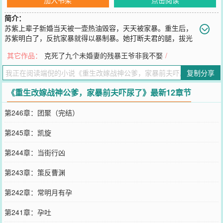
简介：
苏紫上辈子新婚当天被一壶热油毁容，天天被家暴。重生后，
苏紫明白了，反抗家暴就得以暴制暴。她打断夫君的腿，拔光
姨娘的头发，揍得婆母尿失禁，吓得两个混账继子跳井！就在夫君和
其它作品：
克死了九个未婚妻的残暴王爷非我不娶
/
婆母磕头求她和离时，昏迷多年的战神公爹突然醒了，还对她一见钟
情。苏紫拿着天价赔偿金和离，夫君和婆母含泪放炮庆祝。第二天她
复制分享
却改头换面重嫁入府。揭开盖头后，苏紫对着老熟人们狰狞一笑。
“嗨，前夫哥。哦，不对，是好大儿，快叫声娘来听听。”
《重生改嫁战神公爹，家暴前夫吓尿了》最新12章节
您要是觉得《
重生改嫁战神公爹，家暴前夫吓尿了
》还不错的话请不
要忘记向您QQ群和微博微信里的朋友推荐哦！
第246章：团聚（完结）
第245章：凯旋
第244章：当街行凶
第243章：策反曹渊
第242章：常明月有孕
第241章：孕吐