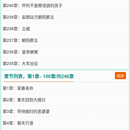
第240章：怀的不是穆戎骁的孩子
第239章：妄图玷污朝阳郡主
第238章：立威
第237章：朝阳郡主
第236章：皇帝舅舅
第235章：大军出征
章节列表，第1章~ 100章/共246章
倒序
第1章：家暴丧命
第2章：重生回到大婚日
第3章：苛待媳妇的恶婆婆
第4章：替天行道