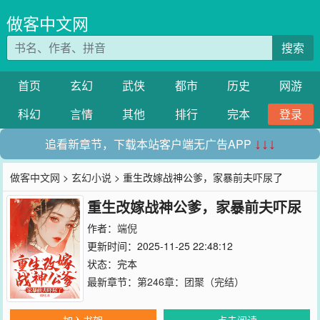
做客中文网
搜索
首页
玄幻
武侠
都市
历史
网游
科幻
言情
其他
排行
完本
登录
追看新章节，下载本站客户端无广告APP
↓↓↓
做客中文网
>
玄幻小说
> 重生改嫁战神公爹，家暴前夫吓尿了
重生改嫁战神公爹，家暴前夫吓尿
了
作者：
端倪
更新时间：2025-11-25 22:48:12
状态：完本
最新章节：
第246章：团聚（完结）
加入书架
点击阅读