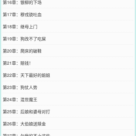
第16章：银柳的下场
第17章：穆戎骁吐血
第18章：继母上门
第19章：狗改不了吃屎
第20章：爬床的破鞋
第21章：赔钱！
第22章：天下最好的姐姐
第23章：狗仗人势
第24章：混世魔王
第25章：后娘和婆母对打
第26章：大伯娘送赎金
第27章：欠我的不止这些