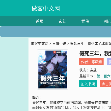
做客中文网
首页
玄幻
武侠
都
做客中文网
>
言情小说
> 假死三年，我竟成了冰山
假死三年，我
作者：
等风起
更
状态：连载
最新章节：
第一百六
加入书架
点击
简介：
昏迷三年，我被校花当成挡箭牌，她每天在病床前
面对假女友的“深情”泪水，我反手将她按在墙上：