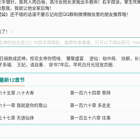
”左手银针，医死人肉白骨，高冷女院长求我出手救命！右手捏诀，掌生死
敢惹我，我就让他全家后悔！
老公
》还不错的话请不要忘记向您QQ群和微博微信里的朋友推荐哦！
疯了！
/
日捐款成武神，校花女帝你慌啥
、
饕餮盛宴
、
逆仙：劫中局
、
扶额，长
子多福
、
王妃，请自重
、
穿书7年后，早死白月光冠宠京圈
、
最新12章节
六十五章 八十大寿
第一百六十四章 祭拜
六十一章 我就是你的靠山
第一百六十章 多走走
五十七章 天道仙体
第一百五十六章 往事