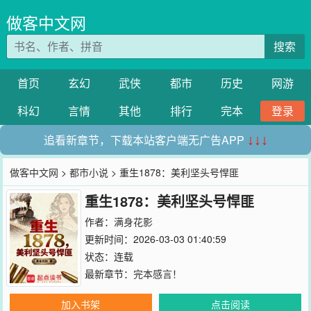
做客中文网
搜索
首页
玄幻
武侠
都市
历史
网游
科幻
言情
其他
排行
完本
登录
追看新章节，下载本站客户端无广告APP
↓↓↓
做客中文网
>
都市小说
> 重生1878：美利坚头号悍匪
重生1878：美利坚头号悍匪
作者：
满身花影
更新时间：2026-03-03 01:40:59
状态：连载
最新章节：
完本感言！
加入书架
点击阅读