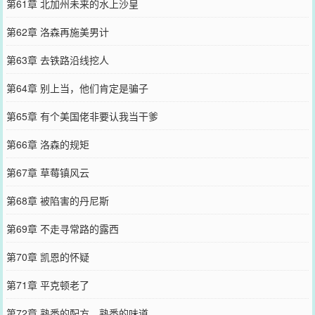
第61章 北加州未来的水上沙皇
第62章 洛森再施美男计
第63章 去铁路沿线挖人
第64章 别上当，他们肯定是骗子
第65章 有个美国佬非要认我当干爹
第66章 洛森的规矩
第67章 草莓镇风云
第68章 被陷害的丹尼斯
第69章 不走寻常路的露西
第70章 凯恩的怀疑
第71章 平克顿老了
第72章 熟悉的配方，熟悉的味道