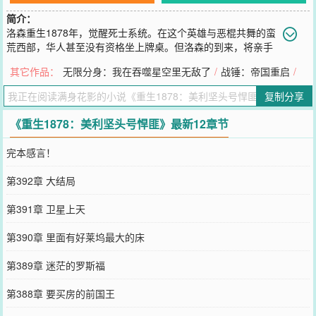
简介：
洛森重生1878年，觉醒死士系统。在这个英雄与恶棍共舞的蛮
荒西部，华人甚至没有资格坐上牌桌。但洛森的到来，将亲手
掀翻这张桌子！华裔死士，英裔死士，非洲死士白天，他是温和无害
其它作品：
无限分身：我在吞噬星空里无敌了
/
战锤：帝国重启
/
的住客。夜晚，他是令所有西部白人闻风丧胆的劫匪首领。爱尔兰人
的死士孔犯下滔天大案，再用英裔死士的身份洗白万贯家财。用华裔
复制分享
的死士树立正义的形象。当文明的秩序无法带来公正，那就让荒野的
法则来重新洗牌！不同意搞个华人州出来？那我只好搞个新联邦了！
《重生1878：美利坚头号悍匪》最新12章节
您要是觉得《
重生1878：美利坚头号悍匪
》还不错的话请不要忘记向
您QQ群和微博微信里的朋友推荐哦！
完本感言！
第392章 大结局
第391章 卫星上天
第390章 里面有好莱坞最大的床
第389章 迷茫的罗斯福
第388章 要买房的前国王