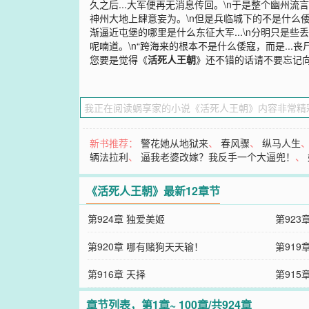
久之后...大军便再无消息传回。\n于是整个幽
神州大地上肆意妄为。\n但是兵临城下的不是什么倭
渐逼近屯堡的哪里是什么东征大军...\n分明只是些
呢喃道。\n“跨海来的根本不是什么倭寇，而是...丧
您要是觉得《
活死人王朝
》还不错的话请不要忘记
新书推荐：
警花她从地狱来
、
春风骤
、
纵马人生
辆法拉利
、
逼我老婆改嫁？我反手一个大逼兜！
、
《活死人王朝》最新12章节
第924章 独爱美姬
第923
第920章 哪有赌狗天天输！
第919
第916章 天择
第915
章节列表，第1章~ 100章/共924章