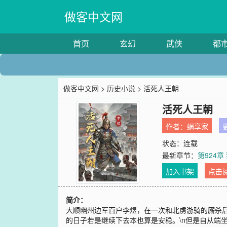
做客中文网
首页
玄幻
武侠
都
做客中文网
>
历史小说
> 活死人王朝
活死人王朝
作者：
蜗享家
更
状态：连载
最新章节：
第924章
加入书架
点击
简介：
大顺幽州边军百户李煜，在一次和北虏游骑的厮杀后
的日子若是继续下去本也算是安稳。\n但是自从端