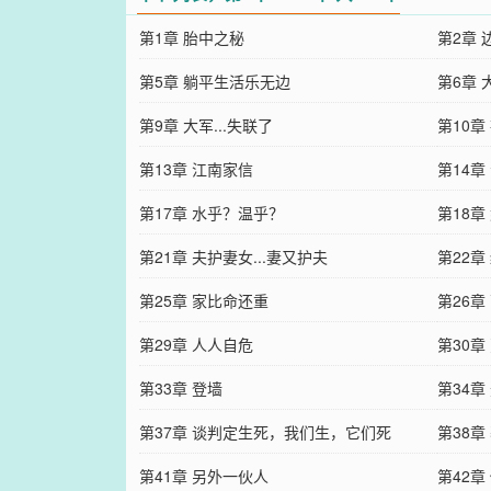
第1章 胎中之秘
第2章 
第5章 躺平生活乐无边
第6章 
第9章 大军...失联了
第10章
第13章 江南家信
第14章
第17章 水乎？温乎？
第18章
第21章 夫护妻女...妻又护夫
第22章
第25章 家比命还重
第26章
第29章 人人自危
第30章
第33章 登墙
第34章
第37章 谈判定生死，我们生，它们死
第38章
第41章 另外一伙人
第42