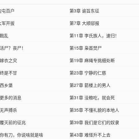
边屯百户
第3章 谕旨东征
大军开拔
第7章 大顺邸报
 戡乱
第11章 李氏族人，速归！
 活尸？丧尸！
第15章 枭首焚尸
 嫁衣之灾
第19章 麻绳专挑细处断
 终是不甘
第23章 宁静的仁慈
 西乡堡
第27章 箭楼上的男人
 更多的消息
第31章 没粮吃，就会死
 无声搏杀
第35章 不懂礼貌的本地人
 覆灭前的征兆
第39章 我们是它们的奴隶
章 你有刀，你说啥就是啥
第43章 难怪升不上去