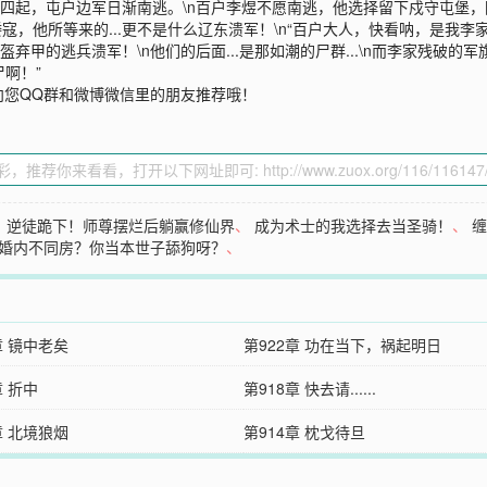
州流言四起，屯户边军日渐南逃。\n百户李煜不愿南逃，他选择留下戍守屯
寇，他所等来的...更不是什么辽东溃军！\n“百户大人，快看呐，是我李
丢盔弃甲的逃兵溃军！\n他们的后面...是那如潮的尸群...\n而李家残破
尸啊！”
向您QQ群和微博微信里的朋友推荐哦！
、
逆徒跪下！师尊摆烂后躺赢修仙界
、
成为术士的我选择去当圣骑！
、
婚内不同房？你当本世子舔狗呀？
、
章 镜中老矣
第922章 功在当下，祸起明日
章 折中
第918章 快去请......
章 北境狼烟
第914章 枕戈待旦