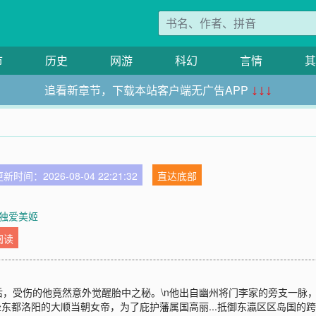
市
历史
网游
科幻
言情
其
追看新章节，下载本站客户端无广告APP
↓↓↓
新时间：2026-08-04 22:21:32
直达底部
 独爱美姬
阅读
，受伤的他竟然意外觉醒胎中之秘。\n他出自幽州将门李家的旁支一脉，
坐东都洛阳的大顺当朝女帝，为了庇护藩属国高丽...抵御东瀛区区岛国的