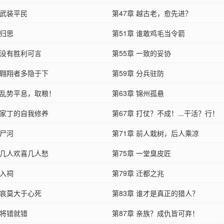
 武装平民
第47章 越古老，愈先进？
 归思
第51章 谁敢鸡毛当令箭
 没有胜利可言
第55章 一致的妥协
 翱翔者多隐于下
第59章 分兵驻防
章 乱势平息，取粮！
第63章 锦州孤悬
 家丁的自我修养
第67章 打仗？不成！...干活？行！
 尸河
第71章 前人栽树，后人乘凉
 几人欢喜几人愁
第75章 一堂臭皮匠
 入祠
第79章 迁都之兆
 哀莫大于心死
第83章 谁才是真正的猎人？
 将错就错
第87章 亲族？成仇皆可弃！