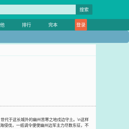
搜索
他
排行
完本
登录
世代于这长城外的幽州苦寒之地戍边守土。\n这样
跨海侵伐，一纸调令便使幽州边军主力尽数东征，不