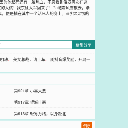
堡，因为他起码还有一腔热血，不愿看到倭奴再次在这
家的大旗！我东征大军回来了！”\n随着风雪散去，渐
的军旗，便是插在其中一个活死人的身上。\n李煜呆愣的
复制分享
缠明珠
、
美女总裁，请上车
、
刷抖音爆奖励，开局一
第921章 小喜大悲
第917章 望城止寒
第913章 轻筹万绪，以身赴北
倒序