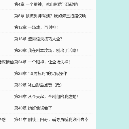
第4章 一个眼神，冰山影后当场破防
第8章 顶流男神驾到？我的海王扫描仪响
了！
第12章 一场戏，再封神！
第16章 渣男语录技巧大全？
第20章 我在剧本坟场，刨出了活路！
活深情仙
第24章 一个眼神，让全场失神！
第28章 “渣男技巧”的实际操作
第32章 冰山影后点赞（改）
第36章 从今天起，全剧组陪我虐她！
第40章 她好像误会了
全感
第44章 刚续上阳寿，辅导员喊我滚回去毕