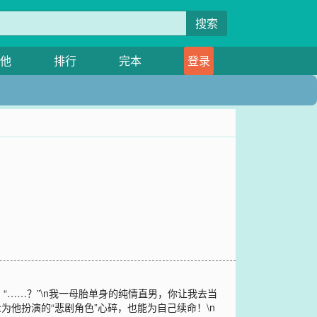
搜索
他
排行
完本
登录
：“……？”\n我一母胎单身的纯情直男，你让我去当
为他扮演的“悲剧角色”心碎，也能为自己续命！\n