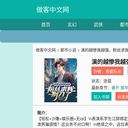
做客中文网
首页
玄幻
武侠
都
做客中文网
>
都市小说
> 演的越惨我越强，粉丝求
演的越惨我越
作者：
青蜓队长
状态：连载
最新章节：
番外 那
加入书架
点击
简介：
【轻松+沙雕+娱乐圈+无cp】\n表演系学生江辞绑
渣男骗感情？这业务不对口啊！\n绝境之中，这位表