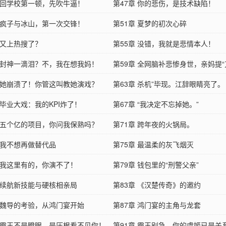
章 回学校第一顿，先吹牛逼！
（改）
第47章 你的悲伤，是技术缺陷！
章 疯子与冰山，第一次交锋！
第51章 夏梦的初次心碎
 又上热搜了？
第55章 没错，我就是悲情本人！
章 封神一滴泪？不，我在想我妈！
第59章 全网脑补悲惨身世，亲妈提“
章 她崩溃了！你管这叫教她演戏？
第63章 杀机”毕现。江辞眼睛亮了。
 毕业大戏：我的KPI炸了！
第67章 “我决定不忘掉她。”
章 五个亿的项目，你问我保熟吗？
第71章 跨年夜的火锅局。
章 我不想再做替代品
第75章 最温柔的灰飞烟灭
章 我这里有的，你演不了！
第79章 钱包里的“刑警父亲”
章 续航新技能与硬核相亲局
第83章 《汉楚传奇》的邀约
章 魏导的考验，从鸿门宴开始
第87章 鸿门宴的主角与龙套
章 霸王不是瞪眼，是压根看不见你！
第91章 霸王别急，你的虞姬已是关