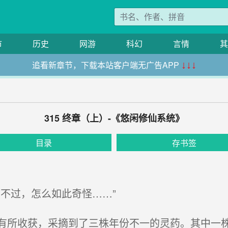
市
历史
网游
科幻
言情
其
追看新章节，下载本站客户端无广告APP
↓↓↓
315 终章（上）-《悠闲修仙系统》
目录
存书签
不过，怎么如此奇怪……”
所收获，采摘到了三株年份不一的灵药。其中一株