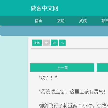
做客中文网
首页
玄幻
武侠
都
字体
大
中
小
上一章
“咦？！”
“我没感应错，这里应该有灵气！
御剑飞行了将近两个小时，徐牧有