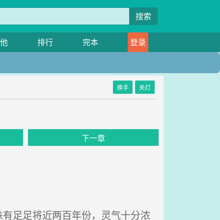
搜索
他
排行
完本
登录
换手
关灯
下一章
有足足将近两百年份，灵气十分浓