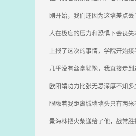
刚开始，我们还因为这墙差点丢了
人在极度的压力和恐惧下会丧失
上报了这次的事情，学院开始接手
几乎没有丝毫犹豫，我直接走到
欧阳靖功力比张无忌深厚不知多少
眼瞅着我距离城墙墙头只有两米不
景海林把火柴递给了他，战常胜接