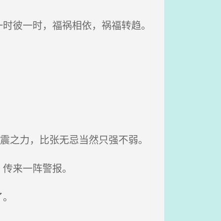
时彼一时，福祸相依，祸福转趋。
反震之力，比张无忌当然只强不弱。
，传来一阵警报。
了。