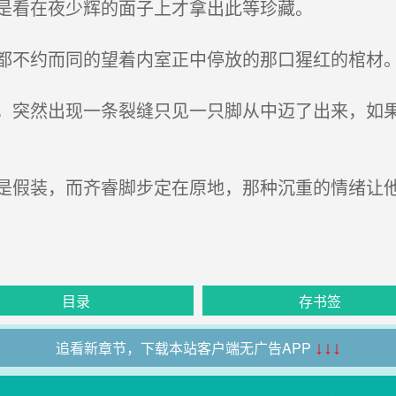
是看在夜少辉的面子上才拿出此等珍藏。
不约而同的望着内室正中停放的那口猩红的棺材
突然出现一条裂缝只见一只脚从中迈了出来，如果
假装，而齐睿脚步定在原地，那种沉重的情绪让
目录
存书签
追看新章节，下载本站客户端无广告APP
↓↓↓