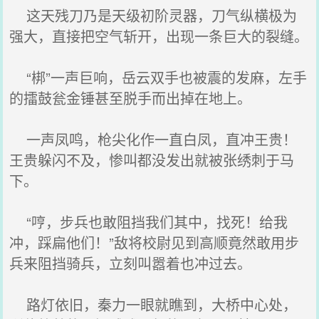
这天残刀乃是天级初阶灵器，刀气纵横极为
强大，直接把空气斩开，出现一条巨大的裂缝。
“梆”一声巨响，岳云双手也被震的发麻，左手
的擂鼓瓮金锤甚至脱手而出掉在地上。
一声凤鸣，枪尖化作一直白凤，直冲王贵！
王贵躲闪不及，惨叫都没发出就被张绣刺于马
下。
“哼，步兵也敢阻挡我们其中，找死！给我
冲，踩扁他们！”敌将校尉见到高顺竟然敢用步
兵来阻挡骑兵，立刻叫嚣着也冲过去。
路灯依旧，秦力一眼就瞧到，大桥中心处，