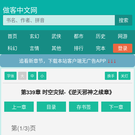
做客中文网
搜索
首页
玄幻
武侠
都市
历史
网游
科幻
言情
其他
排行
完本
登录
追看新章节，下载本站客户端无广告APP
↓↓↓
字体
大
中
小
换手
关灯
第339章 时空灾狱-《逆天邪神之续章》
上一章
目录
存书签
下一章
第(1/3)页