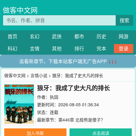
做客中文网
搜索
首页
玄幻
武侠
都市
历史
网游
科幻
言情
其他
排行
完本
登录
追看新章节，下载本站客户端无广告APP
↓↓↓
做客中文网
>
言情小说
> 狼牙：我成了史大凡的排长
狼牙：我成了史大凡的排长
作者：
执固
更新时间：2026-08-05 01:36:34
状态：连载
最新章节：
第446章 北极熊是傻子？
加入书架
点击阅读