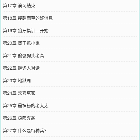
第17章 演习结束
第18章 接踵而至的好消息
第19章 狼牙集训—开始
第20章 阎王抓小鬼
第21章 偷袭狗头老高
第22章 谜语人对话
第23章 地狱周
第24章 欢喜冤家
第25章 最神秘的老太太
第26章 极限奔袭
第27章 什么是特种兵？