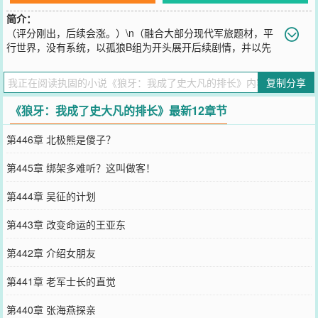
简介：
（评分刚出，后续会涨。）\n（融合大部分现代军旅题材，平
行世界，没有系统，以孤狼B组为开头展开后续剧情，并以先
知未来走向调整部分人物结局，弥补遗憾，增加爽点。）\n一名优秀
的特战指挥官魂穿到刚刚从军校毕业的吴征身上，被任命的单位正是
复制分享
海军陆战队两栖侦察连，并成为了特一里面那个搞笑卫生员的排长。
\n\n你当了兵，见我如井中蛙观天上月。\n你当了特种兵，见我如一粒
《狼牙：我成了史大凡的排长》最新12章节
蜉蝣见青天。\n你当了兵，叫我们仓库保管员，我不挑你理。\n你当
了特种兵，叫我仓库保管员我就得带上我的人“好好教教”你何为特种
第446章 北极熊是傻子？
兵。
您要是觉得《
狼牙：我成了史大凡的排长
》还不错的话请不要忘记向
第445章 绑架多难听？这叫做客！
您QQ群和微博微信里的朋友推荐哦！
第444章 吴征的计划
第443章 改变命运的王亚东
第442章 介绍女朋友
第441章 老军士长的直觉
第440章 张海燕探亲