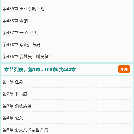
第439章 王亚东的计划
第438章 查猜
第437章 一个“莽夫”
第436章 暗流，布局
第435章 我姓吴，叫吴征！
章节列表，第1章~ 100章/共444章
倒序
第1章 任命
第2章 下马威
第3章 消除质疑
第4章 融入
第5章 史大凡的家世背景