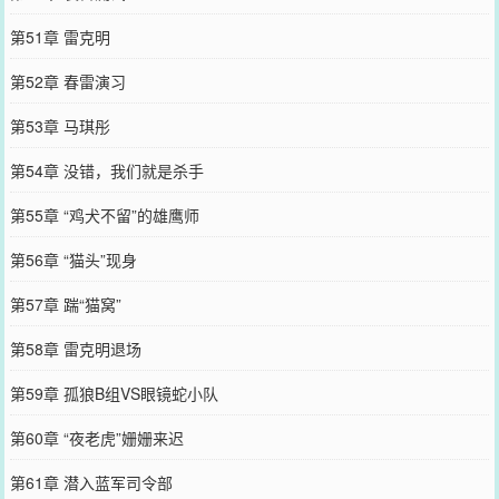
第51章 雷克明
第52章 春雷演习
第53章 马琪彤
第54章 没错，我们就是杀手
第55章 “鸡犬不留”的雄鹰师
第56章 “猫头”现身
第57章 踹“猫窝”
第58章 雷克明退场
第59章 孤狼B组VS眼镜蛇小队
第60章 “夜老虎”姗姗来迟
第61章 潜入蓝军司令部