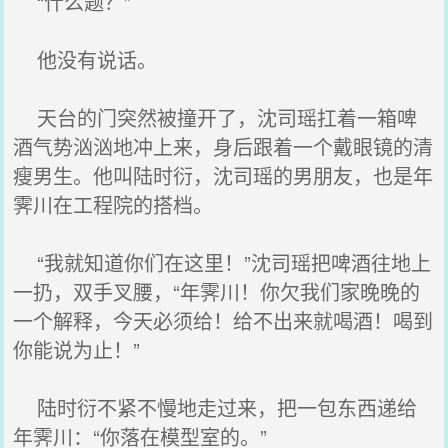
“什么题？”
他没有说话。
天台的门突然被撞开了，沈司瑶扛着一箱啤
酒气势汹汹地冲上来，身后跟着一个戴眼镜的清
瘦男生。他叫陆时衍，沈司瑶的男朋友，也是年
霁川在工程院的搭档。
“我就知道你们在这里！”沈司瑶把啤酒往地上
一扔，双手叉腰，“年霁川！你欠我们家晚晚的
一个解释，今天必须给！给不出来就喝酒！喝到
你能说为止！”
陆时衍不紧不慢地走过来，把一包东西递给
年霁川：“你落在模型室的。”