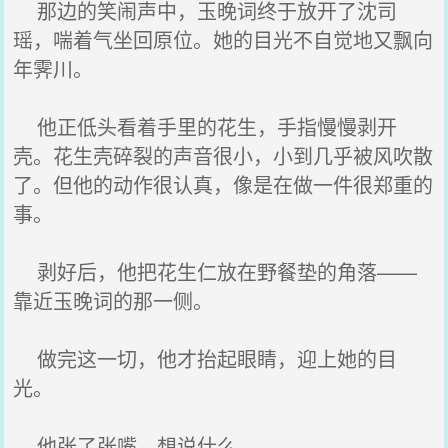
那边的笑闹声中，玉晚词终于放开了沈司
瑶，喘着气坐回原位。她的目光不自觉地又飘向
年霁川。
他正低头看着手里的花生，手指慢慢剥开
壳。花生壳碎裂的声音很小，小到几乎被风吹散
了。但他的动作很认真，像是在做一件很郑重的
事。
剥好后，他把花生仁放在野餐垫的角落——
靠近玉晚词的那一侧。
做完这一切，他才抬起眼睛，迎上她的目
光。
他张了张嘴，想说什么。