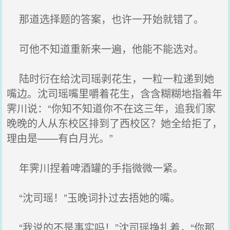
那道选择题的答案，也许一开始就错了。
可他不知道重新来一遍，他能不能选对。
陆时衍在给沈司瑶剥花生，一粒一粒递到她
嘴边。沈司瑶嘴里嚼着花生，含含糊糊地指着年
霁川说：“你知不知道你不在这三年，追我们家
晚晚的人从东校区排到了西校区？她全给拒了，
理由是——有白月光。”
年霁川捏着啤酒罐的手指微微一紧。
“沈司瑶！”玉晚词扑过去捂她的嘴。
“我说的不是事实吗！”沈司瑶挣扎着，“你那