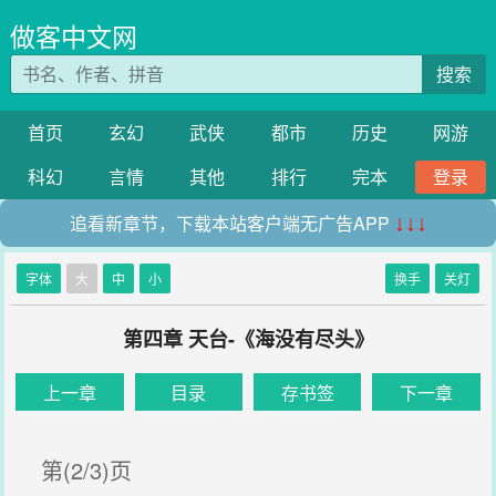
做客中文网
搜索
首页
玄幻
武侠
都市
历史
网游
科幻
言情
其他
排行
完本
登录
追看新章节，下载本站客户端无广告APP
↓↓↓
字体
大
中
小
换手
关灯
第四章 天台-《海没有尽头》
上一章
目录
存书签
下一章
第(2/3)页