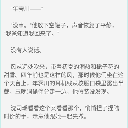
“年霁川——”
“没事。”他放下空罐子，声音恢复了平静，
“我爸知道我回来了。”
没有人说话。
风从远处吹来，带着初夏的潮热和栀子花的
甜香。四年前也是这样的风，那时候他们坐在这
个天台上，年霁川的耳机线从校服口袋里露出半
截，玉晚词偷偷分走一边，他假装没发现。
沈司瑶看看这个又看看那个，悄悄捏了捏陆
时衍的手，示意他跟她一起先撤。