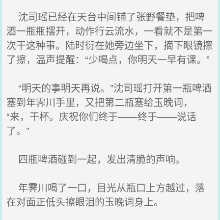
沈司瑶已经在天台中间铺了张野餐垫，把啤
酒一瓶瓶摆开，动作行云流水，一看就不是第一
次干这种事。陆时衍在她旁边坐下，摘下眼镜擦
了擦，温声提醒：“少喝点，你明天一早有课。”
“明天的事明天再说。”沈司瑶打开第一瓶啤酒
塞到年霁川手里，又把第二瓶塞给玉晚词，
“来，干杯。庆祝你们终于——终于——说话
了。”
四瓶啤酒碰到一起，发出清脆的声响。
年霁川喝了一口，目光从瓶口上方越过，落
在对面正低头擦眼泪的玉晚词身上。