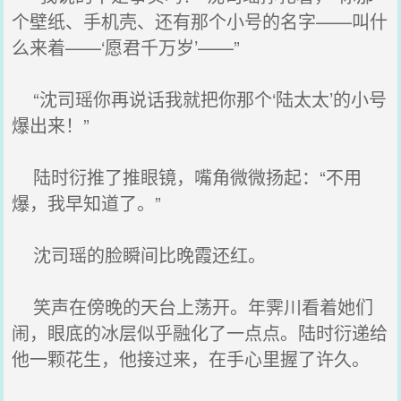
个壁纸、手机壳、还有那个小号的名字——叫什
么来着——‘愿君千万岁’——”
“沈司瑶你再说话我就把你那个‘陆太太’的小号
爆出来！”
陆时衍推了推眼镜，嘴角微微扬起：“不用
爆，我早知道了。”
沈司瑶的脸瞬间比晚霞还红。
笑声在傍晚的天台上荡开。年霁川看着她们
闹，眼底的冰层似乎融化了一点点。陆时衍递给
他一颗花生，他接过来，在手心里握了许久。