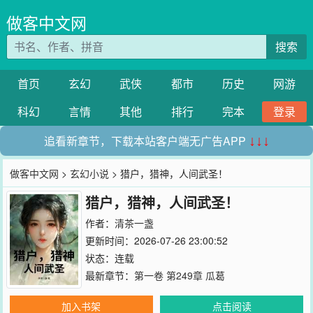
做客中文网
搜索
首页
玄幻
武侠
都市
历史
网游
科幻
言情
其他
排行
完本
登录
追看新章节，下载本站客户端无广告APP
↓↓↓
做客中文网
>
玄幻小说
> 猎户，猎神，人间武圣！
猎户，猎神，人间武圣！
作者：
清茶一盏
更新时间：2026-07-26 23:00:52
状态：连载
最新章节：
第一卷 第249章 瓜葛
加入书架
点击阅读