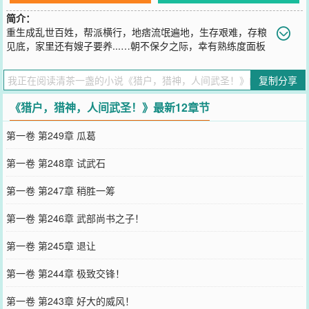
简介：
重生成乱世百姓，帮派横行，地痞流氓遍地，生存艰难，存粮
见底，家里还有嫂子要养...…朝不保夕之际，幸有熟练度面板
随身，以前世传统武术为基础，步步修炼到乱世武神！【技能：熊腰
桩】【等级：圆满（1/3200）】【效果：整合；灵活；固本；培元；
复制分享
传力；重心】“……”【技能：太极拳】【境界：入道】【效果：阴阳
分化】“.........”入门、熟练、精通、小成、大成、圆满、演化、入道！
《猎户，猎神，人间武圣！》最新12章节
努力就会提升！层层升级递进，直达巅峰！
您要是觉得《
猎户，猎神，人间武圣！
》还不错的话请不要忘记向您
第一卷 第249章 瓜葛
QQ群和微博微信里的朋友推荐哦！
第一卷 第248章 试武石
第一卷 第247章 稍胜一筹
第一卷 第246章 武部尚书之子！
第一卷 第245章 退让
第一卷 第244章 极致交锋！
第一卷 第243章 好大的威风！