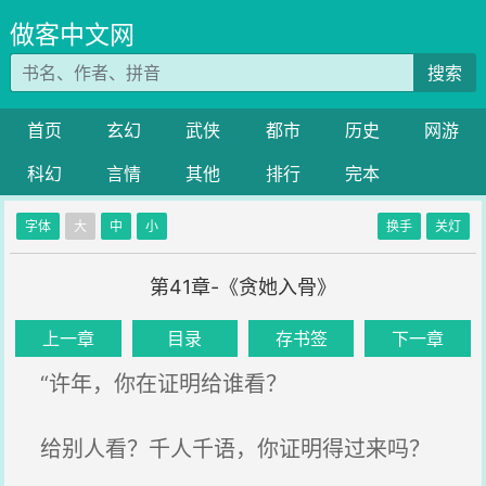
做客中文网
搜索
首页
玄幻
武侠
都市
历史
网游
科幻
言情
其他
排行
完本
字体
大
中
小
换手
关灯
第41章-《贪她入骨》
上一章
目录
存书签
下一章
“许年，你在证明给谁看？
给别人看？千人千语，你证明得过来吗？