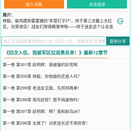
加入书架
点击阅读
简介：
林毅，偷鸡摸狗霍霍猪的“军营钉子户”，终于第三次戴上大红
花，光荣退伍！战友们哭得稀里哗啦——终于送走这个让全连
破防的男人了！六年，整整六年！你知道班长们是怎么过的吗？偷过
炊事班的鸡，吓跑过养殖场的猪，三次入伍三次退伍，愣是把义务兵
复制分享
当成了“终身职业。”如今他终于滚蛋了！花花世界，灯红酒绿，老子
自由了！下一秒，脑海炸响：【叮！系统已绑定。请宿主即刻提交入
《四次入伍，我被军区拉进黑名单！》最新12章节
伍申请表。】林毅：？？？我刚退伍仨小时，你就让我回去？刚进家
门，老爹一拍桌子：“明天相亲！李家姑娘，今年结婚，明年生娃，你
第一卷 第301章 赵明辉：我被骗的好苦啊
敢说个不字试试？”一边是逼他回部队的系统，一边是逼他传宗接代的
亲爹。林毅深吸一口气，放下筷子，露出一个让全家人血压飙升的笑
第一卷 第300章 林毅，你他娘的还是人吗？
容。“爸，爷爷，我决定了，我要第四次入伍！”
您要是觉得《
四次入伍，我被军区拉进黑名单！
》还不错的话请不要
第一卷 第299章 老战友见面，先邦邦两拳！
忘记向您QQ群和微博微信里的朋友推荐哦！
第一卷 第298章 塔沟武校？那不纯废物吗！
第一卷 第297章 赵明辉：啊？我和新兵pk？
第一卷 第296章 太爽了！训老连长还不用担责！