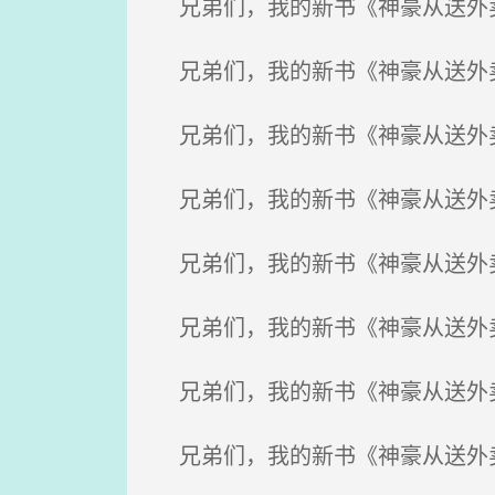
兄弟们，我的新书《神豪从送外卖
兄弟们，我的新书《神豪从送外卖
兄弟们，我的新书《神豪从送外卖
兄弟们，我的新书《神豪从送外卖
兄弟们，我的新书《神豪从送外卖
兄弟们，我的新书《神豪从送外卖
兄弟们，我的新书《神豪从送外卖
兄弟们，我的新书《神豪从送外卖