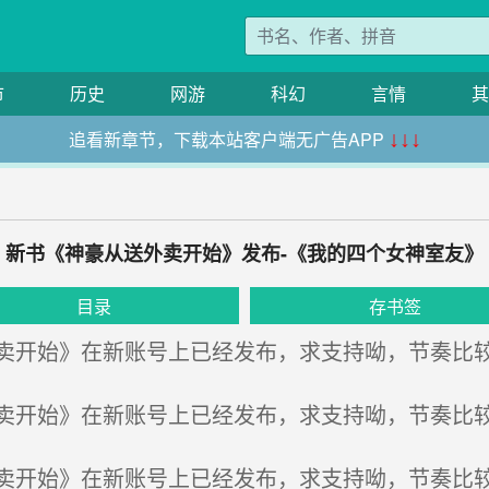
市
历史
网游
科幻
言情
其
追看新章节，下载本站客户端无广告APP
↓↓↓
新书《神豪从送外卖开始》发布-《我的四个女神室友》
目录
存书签
开始》在新账号上已经发布，求支持呦，节奏比
开始》在新账号上已经发布，求支持呦，节奏比
开始》在新账号上已经发布，求支持呦，节奏比