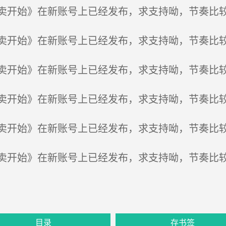
开始》在新账号上已经发布，求支持呦，节奏比
开始》在新账号上已经发布，求支持呦，节奏比
开始》在新账号上已经发布，求支持呦，节奏比
开始》在新账号上已经发布，求支持呦，节奏比
开始》在新账号上已经发布，求支持呦，节奏比
开始》在新账号上已经发布，求支持呦，节奏比
目录
存书签