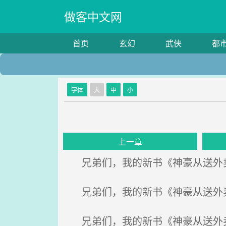
做客中文网
首页
玄幻
武侠
都
字体
大
中
小
上一章
兄弟们，我的新书《神豪从送外卖
兄弟们，我的新书《神豪从送外卖
兄弟们，我的新书《神豪从送外卖