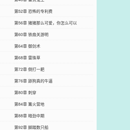
第52章 恐怖的专利费
第56章 猪猪那么可爱，你怎么可以
第60章 铁扇关游明
第64章 御剑术
第68章 雷珠草
第72章 倒打一耙
第76章 舔狗真的牛逼
第80章 刺穿
第84章 篝火营地
第88章 暗劲中期
第92章 脚踏数只船