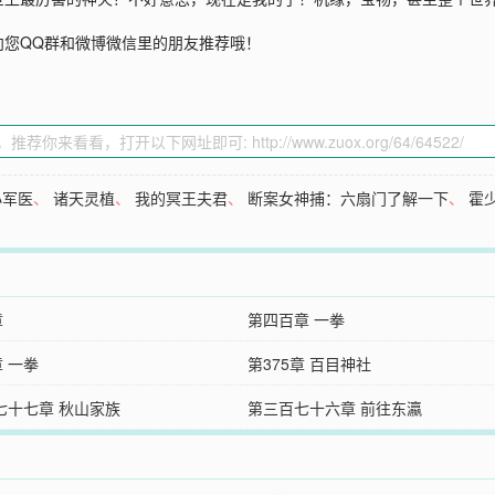
向您QQ群和微博微信里的朋友推荐哦！
小军医
、
诸天灵植
、
我的冥王夫君
、
断案女神捕：六扇门了解一下
、
霍
章
第四百章 一拳
章 一拳
第375章 百目神社
七十七章 秋山家族
第三百七十六章 前往东瀛