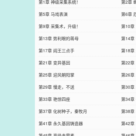
第1章 神级采集系统！
第2章
第5章 马戏表演
第6章 
第9章 采集术，升级！
第10章
第13章 势利眼的蒋母
第14章
第17章 阎王三点手
第18
第21章 变异基因
第22章
第25章 迎风朝阳掌
第26
第29章 慢走，不送
第30章
第33章 艳惊四座
第34章
第37章 化树种子，秦牧月
第38章
第41章 永久基因铸造器
第42
第45章 高级赤霉素
第46章