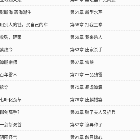
 彭断海 碧海潮生
第51章 新型水芹
章 用别人的钱，买自己的车
第55章 打我三拳
 收购，砸家
第59章 我来杀人
 紫纹令
第63章 唐家杀手
 谭腿宗师
第67章 雷峡
 百年雷木
第71章 一品残雷
 拆穿
第75章 暴虐谭震
 七叶化劲草
第79章 唐麒婚宴
 御剑高手？
第83章 赔了夫人又折兵
 一剑斩双首
第87章 诡异种子
 阴阳怪气
第91章 触目惊心