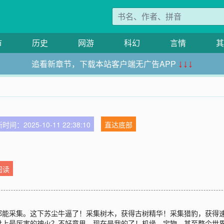
市
历史
网游
科幻
言情
其
追看新章节，下载本站客户端无广告APP
↓↓↓
时间：2025-10-11 22:38:10
直达底部
阅读
都能采集。这下苏尘牛逼了！采集树木，获得古树精华！采集猎豹，获得
世上最厉害的神火？不好意思，现在是我的了！机缘，宝物，甚至整个世