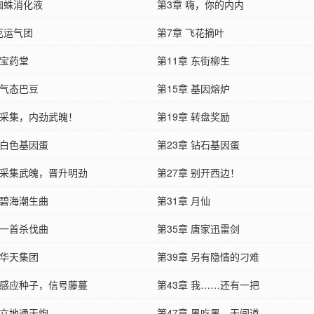
 蜘蛛消化液
第3章 嗨，你的内内
厄运气团
第7章 飞花摘叶
 宝药堂
第11章 东街柳生
 气态巴豆
第15章 基因熔炉
章 采集，内劲武魄！
第19章 转盘奖励
 白色基因蛋
第23章 钻石基因蛋
章 采集武魄，晋升明劲
第27章 别开西边！
 碧海潮生曲
第31章 月仙
 一首杀伐曲
第35章 唐家迅雷剑
 华天集团
第39章 另有隐情的刁难
章 感应种子，信号藤蔓
第43章 我……还有一把
 立地通天炮
第47章 黑吃黑，无间道