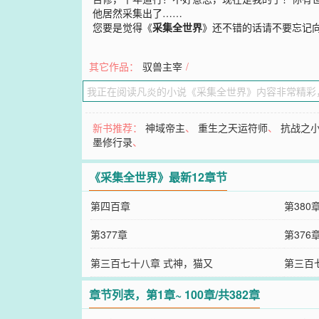
他居然采集出了……
您要是觉得《
采集全世界
》还不错的话请不要忘记
其它作品：
驭兽主宰
/
新书推荐：
神域帝主
、
重生之天运符师
、
抗战之
墨修行录
、
《采集全世界》最新12章节
第四百章
第380
第377章
第376
第三百七十八章 式神，猫又
第三百
章节列表，第1章~ 100章/共382章