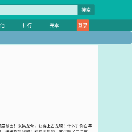
搜索
他
排行
完本
登录
速度基因！采集龙骨，获得上古龙魂！什么？你百年
界，统统都是我的！看着采集物，苏尘吸了口凉气。