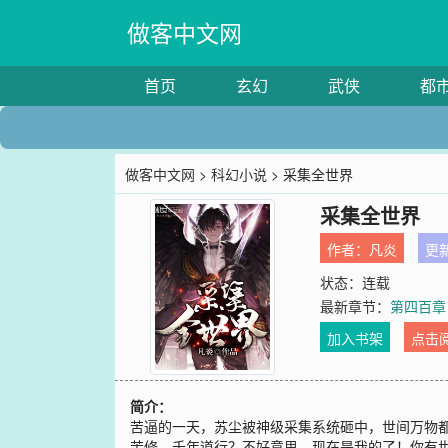
做客中文网
首页
玄幻
武侠
都
做客中文网
>
科幻小说
> 采集全世界
采集全世界
作者：
凡炎
更新
状态：连载
最新章节：
第四百章
加入书架
点击
简介：
苦逼的一天，苏尘被神级采集系统砸中，世间万物
苦修，千年道行？不好意思，现在是我的了！你有