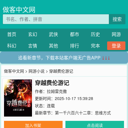
做客中文网
搜索
首页
玄幻
武侠
都市
历史
网游
科幻
言情
其他
排行
完本
登录
追看新章节，下载本站客户端无广告APP
↓↓↓
做客中文网
>
网游小说
> 穿越费伦游记
穿越费伦游记
作者：
拉姆雷克撒
更新时间：2025-10-17 15:39:28
状态：连载
最新章节：
第一千六百六十二章：思维方式
加入书架
点击阅读