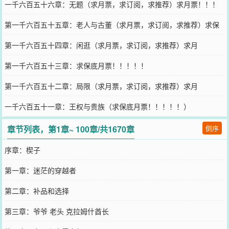
票！！！
一千六百五十六章：无题（求月票，求订阅，求推荐）求月票！！！
第一千六百五十五章：老人与古董（求月票，求订阅，求推荐）求保
底月票！！
第一千六百五十四章：闲逛（求月票，求订阅，求推荐）求月
票！！！
第一千六百五十三章：求保底月票！！！！！
第一千六百五十二章：局限（求月票，求订阅，求推荐）求月
票！！！
一千六百五十一章：王权与贵族（求保底月票！！！！！）
章节列表，第1章~ 100章/共1670章
倒序
序章：楔子
第一章：迷茫的穿越者
第二章：补品和选择
第三章：爷爷 老头 克拉姆什酋长