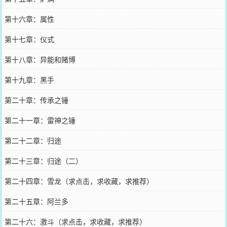
第十六章：属性
第十七章：仪式
第十八章：异能和赌博
第十九章：黑手
第二十章：传承之锤
第二十一章：雷神之锤
第二十二章：归途
第二十三章：归途（二）
第二十四章：雪龙（求点击，求收藏，求推荐）
第二十五章：阿兰多
第二十六：激斗（求点击，求收藏，求推荐）