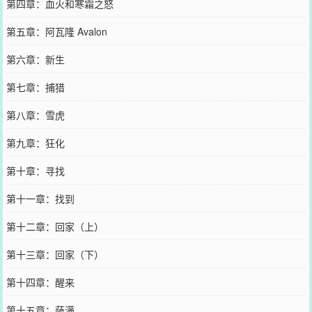
第四章：血火和寒霜之怒
第五章：阿瓦隆 Avalon
第六章：新生
第七章：捕猎
第八章：雪虎
第九章：狂化
第十章：寻找
第十一章：找到
第十二章：回家（上）
第十三章：回家（下）
第十四章：醒来
第十五章：萨满