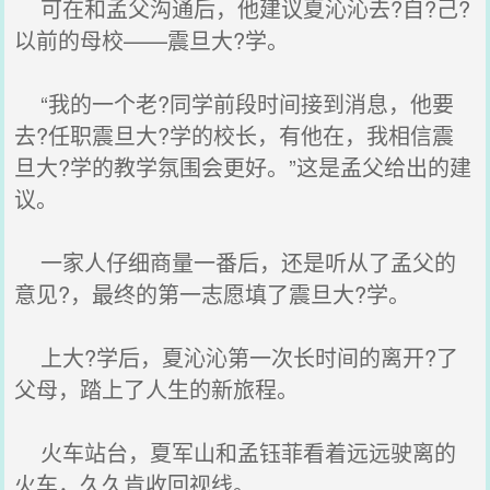
可在和孟父沟通后，他建议夏沁沁去?自?己?
以前的母校——震旦大?学。
“我的一个老?同学前段时间接到消息，他要
去?任职震旦大?学的校长，有他在，我相信震
旦大?学的教学氛围会更好。”这是孟父给出的建
议。
一家人仔细商量一番后，还是听从了孟父的
意见?，最终的第一志愿填了震旦大?学。
上大?学后，夏沁沁第一次长时间的离开?了
父母，踏上了人生的新旅程。
火车站台，夏军山和孟钰菲看着远远驶离的
火车，久久肯收回视线。