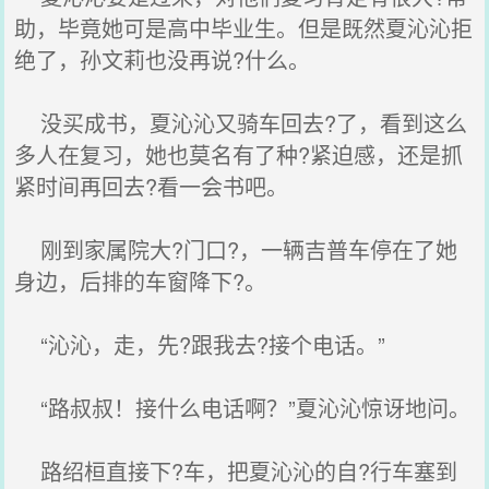
助，毕竟她可是高中毕业生。但是既然夏沁沁拒
绝了，孙文莉也没再说?什么。
没买成书，夏沁沁又骑车回去?了，看到这么
多人在复习，她也莫名有了种?紧迫感，还是抓
紧时间再回去?看一会书吧。
刚到家属院大?门口?，一辆吉普车停在了她
身边，后排的车窗降下?。
“沁沁，走，先?跟我去?接个电话。”
“路叔叔！接什么电话啊？”夏沁沁惊讶地问。
路绍桓直接下?车，把夏沁沁的自?行车塞到