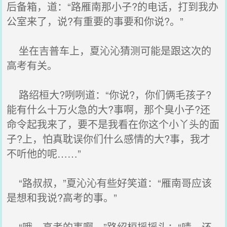
后备箱，道：“路雁南那小子?的电话，打到我办
公室来了，说?有重要的事要和你说?。”
坐在吉普车上，夏沁沁猜测可能是跟这次的
高考有关。
路绍桓大?咧咧道：“你说?，你们俩毛孩子?
能有什么十万火急的大?事啊，那个臭小子?还
命令起我来了，要不是我看在你这个小丫头的面
子?上，怕真耽误你们什么感情的大?事，我才
不听他的呢……”
“路叔叔，”夏沁沁有些好笑道：“雁南哥应该
是想和我说?高考的事。”
“哦，高考的事啊。”路绍桓摇摇头：“啧，还