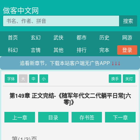
做客中文网
搜索
首页
玄幻
武侠
都市
历史
网游
科幻
言情
其他
排行
完本
登录
追看新章节，下载本站客户端无广告APP
↓↓↓
字体
大
中
小
换手
关灯
第149章 正文完结-《随军年代文二代躺平日常[六
零]》
上一章
目录
存书签
下一章
第(1/3)页