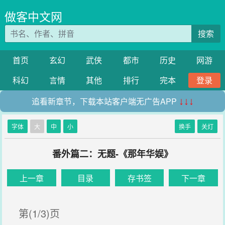
做客中文网
搜索
首页
玄幻
武侠
都市
历史
网游
科幻
言情
其他
排行
完本
登录
追看新章节，下载本站客户端无广告APP
↓↓↓
字体
大
中
小
换手
关灯
番外篇二：无题-《那年华娱》
上一章
目录
存书签
下一章
第(1/3)页