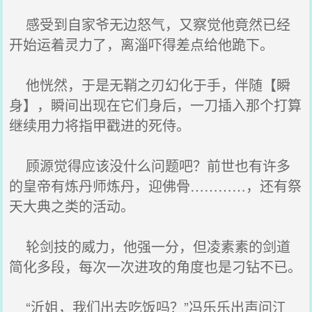
感受到自家爷无边怒气，又察觉他竟然已经
开始运着灵力了，离淄吓得差点给他跪下。
他恍然，于是无鞘之刃幻化于手，伴随【瞬
身】，瞬间出现在它们身后，一刀插入那个打算
继续用力将指甲戳进的死侍。
顾源觉得应该没什么问题吧？前世也有许多
的皇帝有炼丹师炼丹，迎佛骨…………，还有祭
天大典之类的活动。
轮剑技的威力，他强一分，但凌素素的剑道
简化多段，每次一次进攻的角度也是刁钻不已。
“沂姐，我们出去吃饭吗？”冯乐乐出声问江