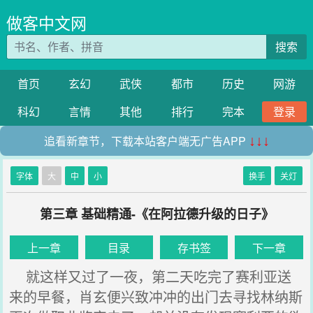
做客中文网
搜索
首页
玄幻
武侠
都市
历史
网游
科幻
言情
其他
排行
完本
登录
追看新章节，下载本站客户端无广告APP
↓↓↓
字体
大
中
小
换手
关灯
第三章 基础精通-《在阿拉德升级的日子》
上一章
目录
存书签
下一章
就这样又过了一夜，第二天吃完了赛利亚送
来的早餐，肖玄便兴致冲冲的出门去寻找林纳斯