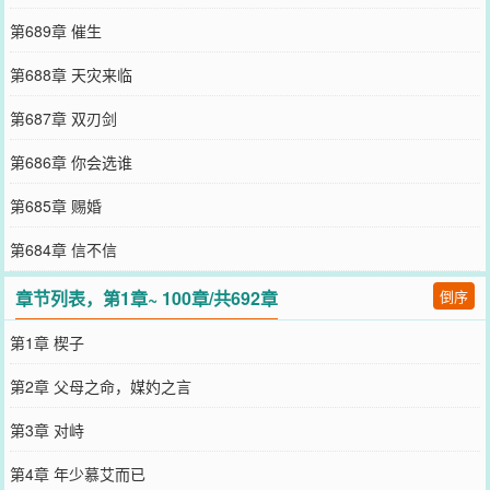
第689章 催生
第688章 天灾来临
第687章 双刃剑
第686章 你会选谁
第685章 赐婚
第684章 信不信
章节列表，第1章~ 100章/共692章
倒序
第1章 楔子
第2章 父母之命，媒妁之言
第3章 对峙
第4章 年少慕艾而已