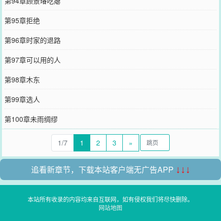
第94章顾景璿吃瘪
第95章拒绝
第96章时家的退路
第97章可以用的人
第98章木东
第99章选人
第100章未雨绸缪
1/7
1
2
3
»
追看新章节，下载本站客户端无广告APP
↓↓↓
本站所有收录的内容均来自互联网，如有侵权我们将尽快删除。
网站地图