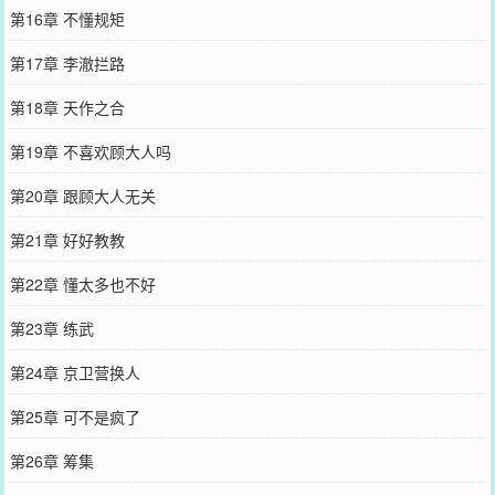
第16章 不懂规矩
第17章 李澈拦路
第18章 天作之合
第19章 不喜欢顾大人吗
第20章 跟顾大人无关
第21章 好好教教
第22章 懂太多也不好
第23章 练武
第24章 京卫营换人
第25章 可不是疯了
第26章 筹集