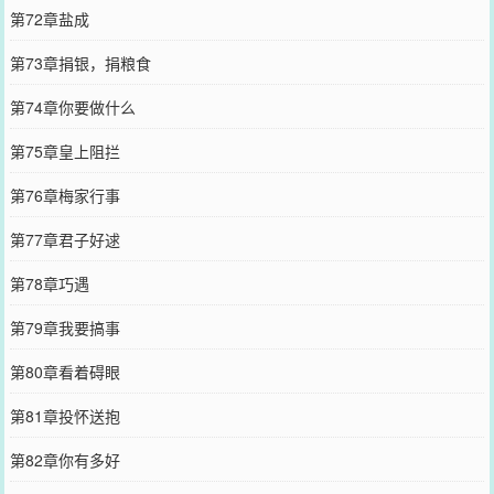
第72章盐成
第73章捐银，捐粮食
第74章你要做什么
第75章皇上阻拦
第76章梅家行事
第77章君子好逑
第78章巧遇
第79章我要搞事
第80章看着碍眼
第81章投怀送抱
第82章你有多好