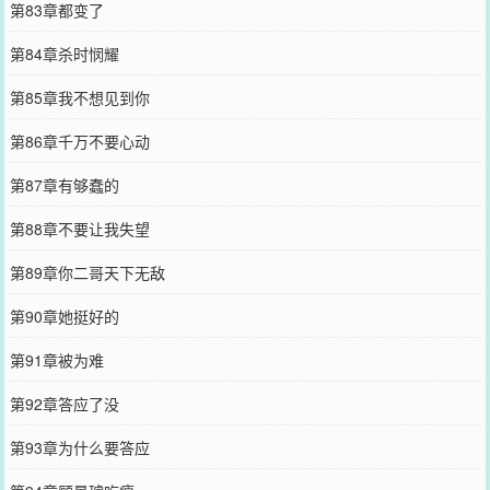
第83章都变了
第84章杀时悯耀
第85章我不想见到你
第86章千万不要心动
第87章有够蠢的
第88章不要让我失望
第89章你二哥天下无敌
第90章她挺好的
第91章被为难
第92章答应了没
第93章为什么要答应