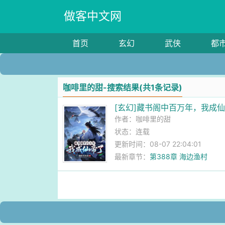
做客中文网
首页
玄幻
武侠
都
咖啡里的甜-搜索结果(共1条记录)
[玄幻]藏书阁中百万年，我成
作者：
咖啡里的甜
状态：连载
更新时间：08-07 22:04:01
最新章节：
第388章 海边渔村