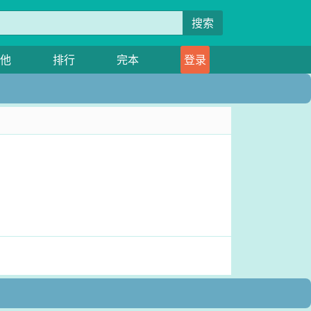
搜索
他
排行
完本
登录