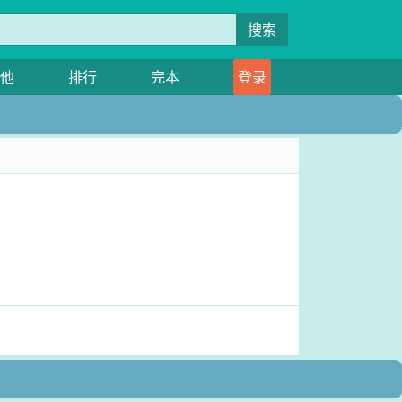
搜索
他
排行
完本
登录