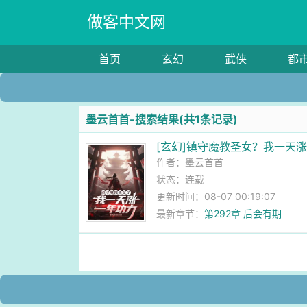
做客中文网
首页
玄幻
武侠
都
墨云首首-搜索结果(共1条记录)
[玄幻]镇守魔教圣女？我一天
作者：
墨云首首
状态：连载
更新时间：08-07 00:19:07
最新章节：
第292章 后会有期