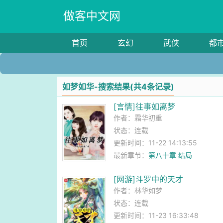
做客中文网
首页
玄幻
武侠
都
如梦如华-搜索结果(共4条记录)
[言情]往事如离梦
作者：
霜华初重
状态：连载
更新时间：11-22 14:13:55
最新章节：
第八十章 结局
[网游]斗罗中的天才
作者：
林华如梦
状态：连载
更新时间：11-23 16:33:48