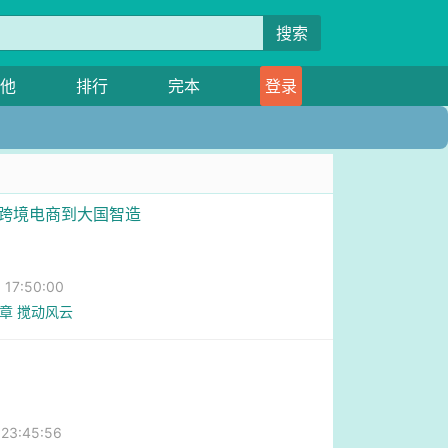
搜索
他
排行
完本
登录
从跨境电商到大国智造
7:50:00
9章 搅动风云
3:45:56