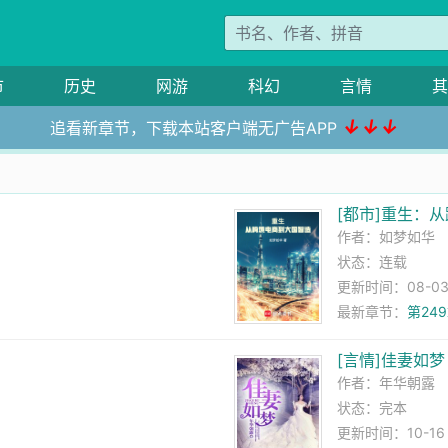
市
历史
网游
科幻
言情
其
↓↓↓
追看新章节，下载本站客户端无广告APP
[都市]重生：
作者：
如梦如华
状态：连载
更新时间：08-03 1
最新章节：
第24
[言情]佳妻如梦
作者：
年华朝露
状态：完本
更新时间：10-16 2