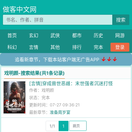
做客中文网
搜索
首页
玄幻
武侠
都市
历史
网游
科幻
言情
其他
排行
完本
登录
↓↓↓
追看新章节，下载本站客户端无广告APP
戏明颜-搜索结果(共1条记录)
[言情]穿成兽世恶雌：末世强者沉迷打怪
作者：
戏明颜
状态：完本
更新时间：07-27 09:36:21
最新章节：
准备周岁宴
1/1
1