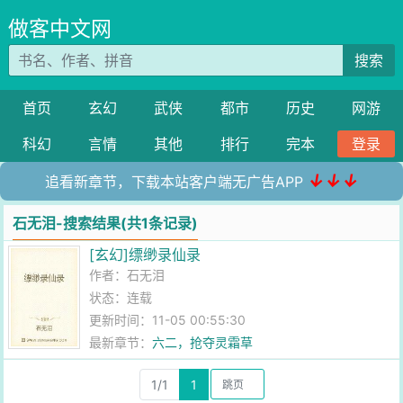
做客中文网
搜索
首页
玄幻
武侠
都市
历史
网游
科幻
言情
其他
排行
完本
登录
↓↓↓
追看新章节，下载本站客户端无广告APP
石无泪-搜索结果(共1条记录)
[玄幻]缥缈录仙录
作者：
石无泪
状态：连载
更新时间：11-05 00:55:30
最新章节：
六二，抢夺灵霜草
1/1
1