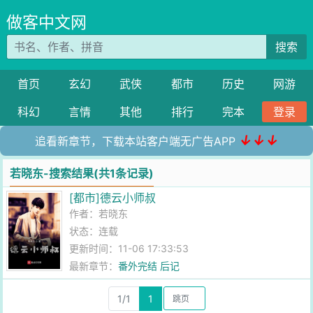
做客中文网
搜索
首页
玄幻
武侠
都市
历史
网游
科幻
言情
其他
排行
完本
登录
↓↓↓
追看新章节，下载本站客户端无广告APP
若晓东-搜索结果(共1条记录)
[都市]德云小师叔
作者：
若晓东
状态：连载
更新时间：11-06 17:33:53
最新章节：
番外完结 后记
1/1
1