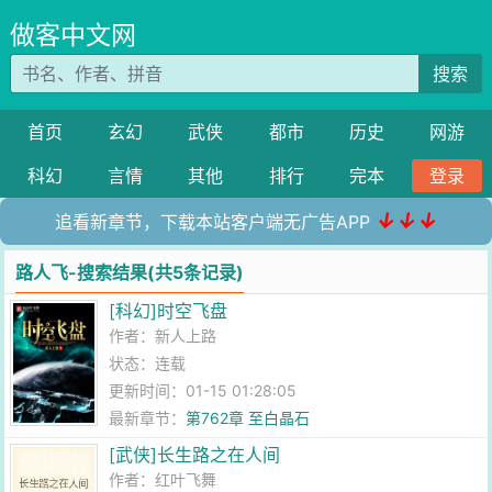
做客中文网
搜索
首页
玄幻
武侠
都市
历史
网游
科幻
言情
其他
排行
完本
登录
↓↓↓
追看新章节，下载本站客户端无广告APP
路人飞-搜索结果(共5条记录)
[科幻]时空飞盘
作者：
新人上路
状态：连载
更新时间：01-15 01:28:05
最新章节：
第762章 至白晶石
[武侠]长生路之在人间
作者：
红叶飞舞