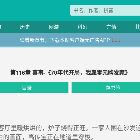
市
历史
网游
科幻
言情
其
追看新章节，下载本站客户端无广告APP
↓↓↓
第116章 喜事-《70年代开局，我靠零元购发家》
目录
存书签
厅里暖烘烘的，炉子烧得正旺。一家人围在沙发这
白的画面，高传宝正在地道里穿梭。