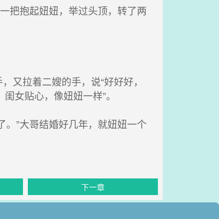
他一把抱起妞妞，举过头顶，转了两
，又拉着二嫂的手，说“好好好，
，闺女贴心，像妞妞一样”。
了。”大哥结婚好几年，就妞妞一个
下一章