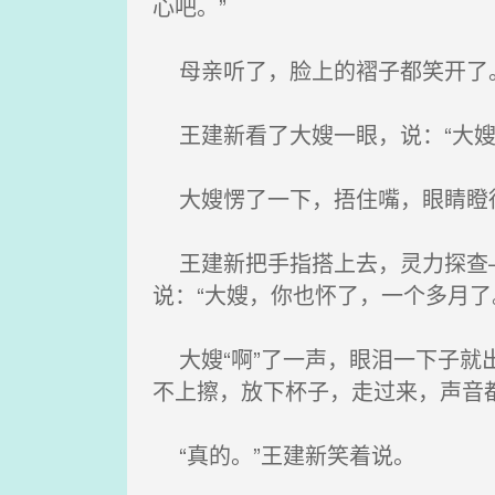
心吧。”
母亲听了，脸上的褶子都笑开了
王建新看了大嫂一眼，说：“大嫂
大嫂愣了一下，捂住嘴，眼睛瞪得
王建新把手指搭上去，灵力探查—
说：“大嫂，你也怀了，一个多月了
大嫂“啊”了一声，眼泪一下子就
不上擦，放下杯子，走过来，声音都
“真的。”王建新笑着说。