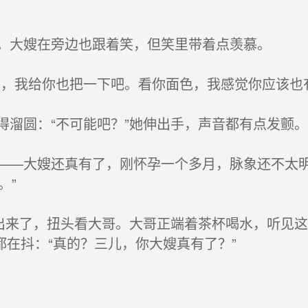
。大嫂在旁边也跟着笑，但笑里带着点羡慕。
，我给你也把一下吧。看你面色，我感觉你应该也有
溜圆：“不可能吧？”她伸出手，声音都有点发颤。
—大嫂还真有了，刚怀孕一个多月，脉象还不太明
。”
出来了，扭头看大哥。大哥正端着茶杯喝水，听见
在抖：“真的？三儿，你大嫂真有了？”