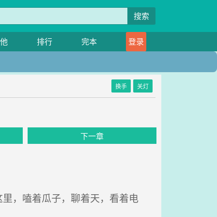
搜索
他
排行
完本
登录
换手
关灯
下一章
里，嗑着瓜子，聊着天，看着电