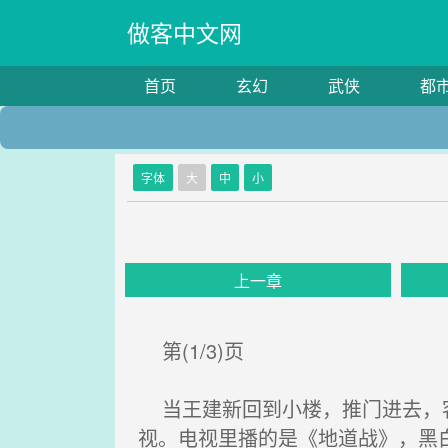
做客中文网
首页
玄幻
武侠
都
字体
大
中
小
上一章
第(1/3)页
当王建新回到小楼，推门进去，客
视。电视里播的是《地道战》，黑