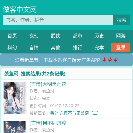
做客中文网
搜索
首页
玄幻
武侠
都市
历史
网游
科幻
言情
其他
排行
完本
登录
↓↓↓
追看新章节，下载本站客户端无广告APP
羡鱼珂-搜索结果(共2条记录)
[言情]大明黑莲花
作者：
羡鱼珂
状态：完本
更新时间：01-10 17:20:27
最新章节：
番外 东风不与周郎便（二）
[言情]何不同舟渡
作者：
羡鱼珂